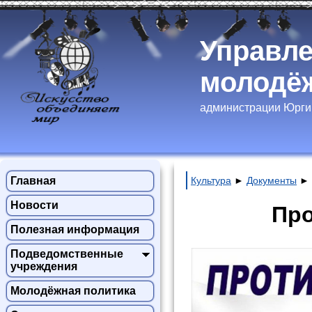
Управле
молодёж
администрации Юргин
Главная
Культура
►
Документы
►
Новости
Про
Полезная информация
Подведомственные
учреждения
Молодёжная политика