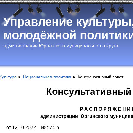
Управление культуры
молодёжной политики
администрации Юргинского муниципального округа
Культура
►
Национальная-политика
►
Консультативный совет
Консультативный
Р А С П О Р Я Ж Е Н И 
администрации Юргинского муниципа
от 12.10.2022 № 574-р