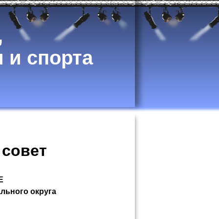
,
 и спорта
 совет
Е
льного округа