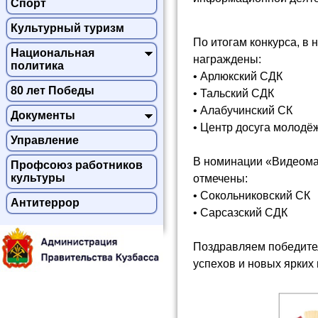
Спорт
Культурный туризм
По итогам конкурса, в
Национальная
награждены:
политика
• Арлюкский СДК
80 лет Победы
• Тальский СДК
• Алабучинский СК
Документы
• Центр досуга молодёжи
Управление
В номинации «Видеома
Профсоюз работников
культуры
отмечены:
• Сокольниковский СК
Антитеррор
• Сарсазский СДК
Поздравляем победите
успехов и новых ярких