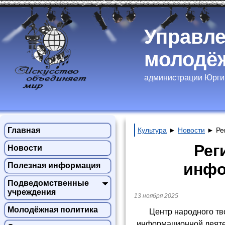
Управле
молодёж
администрации Юргин
Главная
Культура
►
Новости
►
Ре
Рег
Новости
инфо
Полезная информация
Подведомственные
учреждения
13 ноября 2025
Молодёжная политика
Центр народного тв
информационной деятел